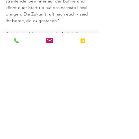
strahlende Gewinner auf der Bühne und 
könnt euer Start-up auf das nächste Level 
bringen. Die Zukunft ruft nach euch - seid 
Ihr bereit, sie zu gestalten?
Reicht eure Ideen ein und erhaltet die 
Chance auf eine beeindruckende 
Förderung. 🙌🤝💼
Der "Next Award" wartet auf euch!
Mehr Infos bekommt Ihr hier: 
https://startup-city.de/next-award-
duesseldorf/
© BPS Personalmanagement GmbH
info(at)bps-duesseldorf.de
0211-159229-0