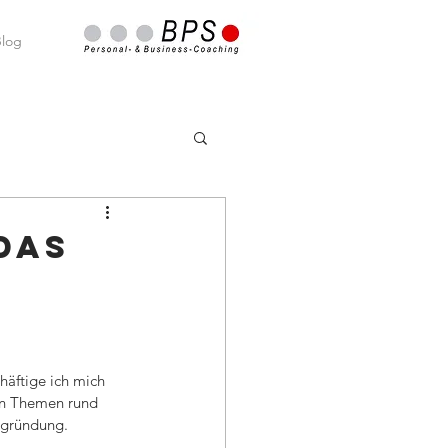
log
Das
äftige ich mich 
ten Themen rund 
zgründung. 