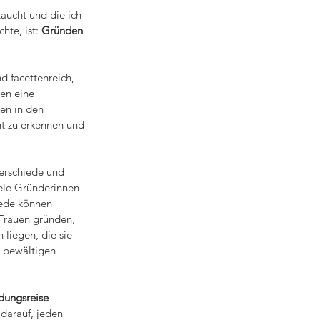
aucht und die ich 
te, ist: 
Gründen 
d facettenreich, 
gen eine 
en in den 
t zu erkennen und 
erschiede und 
ele Gründerinnen 
ede können 
 Frauen gründen, 
liegen, die sie 
 bewältigen 
ndungsreise
darauf, jeden 