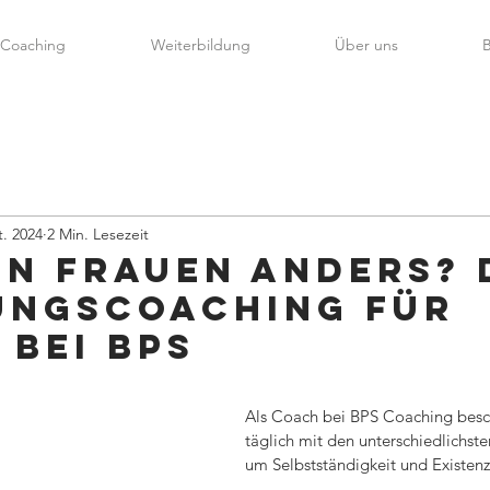
Coaching
Weiterbildung
Über uns
B
t. 2024
2 Min. Lesezeit
n Frauen anders? 
ungscoaching für
 bei BPS
Als Coach bei BPS Coaching besch
täglich mit den unterschiedlichs
um Selbstständigkeit und Existen