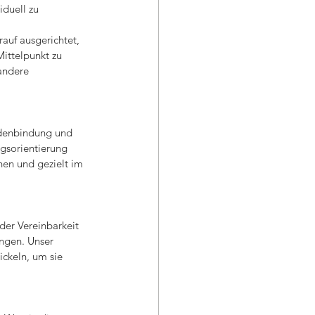
duell zu 
 
auf ausgerichtet, 
Mittelpunkt zu 
andere 
ndenbindung und 
gsorientierung 
nen und gezielt im 
der Vereinbarkeit 
ngen. Unser 
ckeln, um sie 