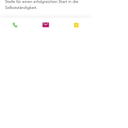
Stelle für einen erfolgreichen Start in die 
Selbstständigkeit.
Kontaktieren Sie uns, wenn Sie Fragen 
haben.
Marco Stief und Lisa Lubmann stehen Ihnen 
unter 0211-159229-0 oder 
info@bps-
duesseldorf.de
 zur Verfügung.
*ggf. mit zusätzlichem Eilzuschlag.
© BPS Personalmanagement GmbH
info(at)bps-duesseldorf.de
0211-159229-0
Hier gehts zu unserer Jobbörse:
deinneuerjob.de