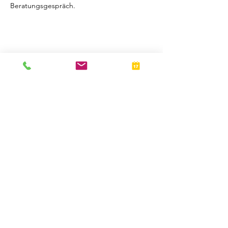
Beratungsgespräch.
Ihr
Beratungsteam
Marco Stief & Lisa Lubmann
© BPS Personalmanagement GmbH
info(at)bps-duesseldorf.de
0211-159229-0