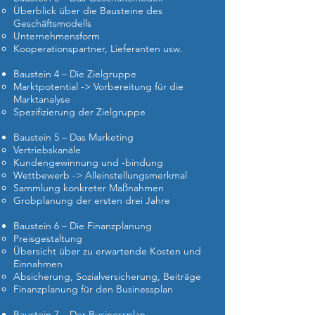
Überblick über die Bausteine des
Geschäftsmodells
Unternehmensform
Kooperationspartner, Lieferanten usw.
Baustein 4 – Die Zielgruppe
Marktpotential -> Vorbereitung für die
Marktanalyse
Spezifizierung der Zielgruppe
Baustein 5 – Das Marketing
Vertriebskanäle
Kundengewinnung und -bindung
Wettbewerb -> Alleinstellungsmerkmal
Sammlung konkreter Maßnahmen
Grobplanung der ersten drei Jahre
Baustein 6 – Die Finanzplanung
Preisgestaltung
Übersicht über zu erwartende Kosten und
Einnahmen
Absicherung, Sozialversicherung, Beiträge
Finanzplanung für den Businessplan
Baustein 7 – Der Businessplan