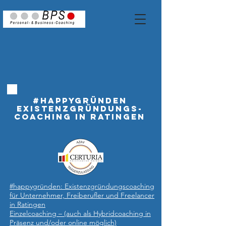
#happygründen
Existenzgründungs-
Coaching in Ratingen
#happygründen: Existenzgründungscoaching
für Unternehmer, Freiberufler und Freelancer
in Ratingen
Einzelcoaching – (auch als Hybridcoaching in
Präsenz und/oder online möglich)