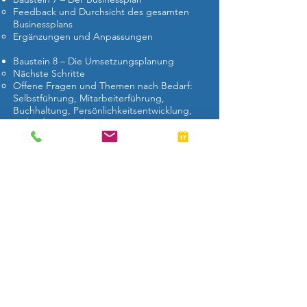
Feedback und Durchsicht des gesamten
Businessplans
Ergänzungen und Anpassungen
Baustein 8 – Die Umsetzungsplanung
Nächste Schritte
Offene Fragen und Themen nach Bedarf:
Selbstführung, Mitarbeiterführung,
Buchhaltung, Persönlichkeitsentwicklung,
Verkaufsgespräche, etc.
Zielgruppen:
Existenzgründerinnen und Existenzgründer
aus dem Großraum Ratingen
Gründungsinteressierte aus dem Großraum
Ratingen
Ihnen entstehen keine Kosten, wir sind
zertifiziert
Mit einem Aktivierungs- und
Vermittlungsgutschein (AVGS) ist das
Existenzgründungscoaching zu 100%
kostenfrei. Ihren Gutschein erhalten Sie bei
Ihrem zuständigen Berater der