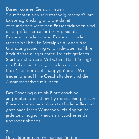
Darauf können Sie sich freuen:
Sie möchten sich selbstständig machen? Ihre
Existenzgründung und die damit
verbundenen wichtigen Entscheidungen sind
eine große Herausforderung. Sie als
Existenzgründerin oder Existenzgründer
stehen bei BPS im Mittelpunkt, denn das
Gründungscoaching wird individuell auf Ihre
Bedürfnisse ausgerichtet. Ihr erfolgreiches
Start-up ist unsere Motivation. Bei BPS liegt
der Fokus nicht auf „gründen um jeden
Preis“, sondern auf #happygründen. Wir
freuen uns auf Ihre Geschäftsidee und die
Zusammenarbeit mit Ihnen.
Das Coaching wird als Einzelcoaching
angeboten und ist ein Hybridcoaching, das in
Präsenz und/oder online stattfindet – flexibel
ganz nach Ihren Wünschen. Ein Beginn ist
jederzeit möglich - auch am Wochenende
und/oder abends.
Ziele:
Heranführung an eine selbstständige