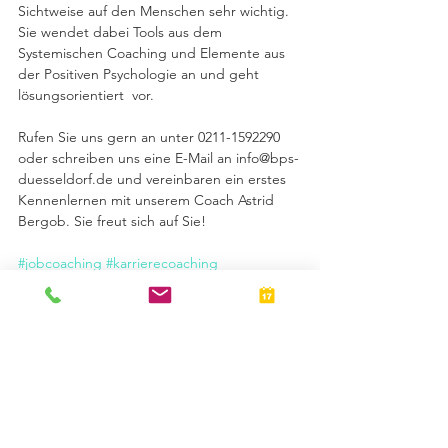
Sichtweise auf den Menschen sehr wichtig. 
Sie wendet dabei Tools aus dem 
Systemischen Coaching und Elemente aus 
der Positiven Psychologie an und geht 
lösungsorientiert  vor.
Rufen Sie uns gern an unter 0211-1592290 
oder schreiben uns eine E-Mail an info@bps-
duesseldorf.de und vereinbaren ein erstes 
Kennenlernen mit unserem Coach Astrid 
Bergob. Sie freut sich auf Sie! 
#jobcoaching
#karrierecoaching
#bewerbungscoaching
#sozialcoaching
#bpscoaching
#onlinecoaching
#deinneuerjob
© BPS Personalmanagement GmbH
info(at)bps-duesseldorf.de