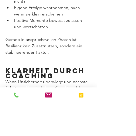
nicht?
Eigene Erfolge wahrnehmen, auch 
wenn sie klein erscheinen
Positive Momente bewusst zulassen 
und wertschätzen
Gerade in anspruchsvollen Phasen ist 
Resilienz kein Zusatznutzen, sondern ein 
stabilisierender Faktor.
Klarheit durch 
Coaching
Wenn Unsicherheit überwiegt und nächste 
Schritte unklar sind, kann Coaching dabei 
unterstützen, den eigenen Standpunkt zu 
schärfen, Perspektiven zu erweitern und 
handlungsfähig zu bleiben – beruflich wie 
persönlich.
Für Kandidatinnen und Kandidaten ist ein 
individuelles Coaching über einen AVGS-